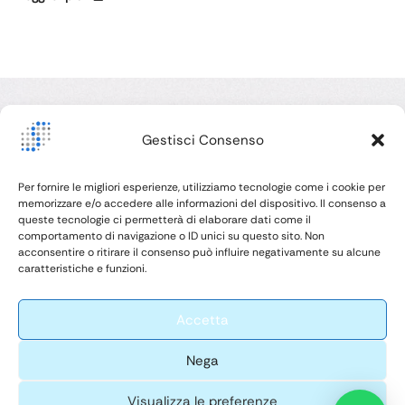
procedere alla manutenzione in pochi, semplicissimi
passi. Ovviamente, utilizza sempre le protezioni
individuali, cioè occhiali e guanti. Video Tutorial
Ricapitolando Innanzitutto, procedi a smontare …
Vi
Gestisci Consenso
Mi
Ita
Siamo consapevoli di quanto la salute orale dei vostri
Per fornire le migliori esperienze, utilizziamo tecnologie come i cookie per
memorizzare e/o accedere alle informazioni del dispositivo. Il consenso a
clienti sia strettamente legata alla loro salute generale,
queste tecnologie ci permetterà di elaborare dati come il
alla fiducia che ripongono in voi e alla vostra
comportamento di navigazione o ID unici su questo sito. Non
professionalità, e siamo orgogliosi di coltivare un
acconsentire o ritirare il consenso può influire negativamente su alcune
P.
caratteristiche e funzioni.
ambiente sicuro in cui possiate sempre sentirvi a vostro
agio nel curarli nel miglior modo possibile.
Accetta
Nega
-
Silv
© 2026 -
Web design by
er
All Rights
Litech solutions
Visualizza le preferenze