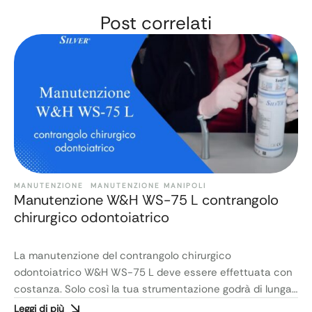
Post correlati
MANUTENZIONE
MANUTENZIONE MANIPOLI
Manutenzione W&H WS-75 L contrangolo
chirurgico odontoiatrico
La manutenzione del contrangolo chirurgico
odontoiatrico W&H WS-75 L deve essere effettuata con
costanza. Solo così la tua strumentazione godrà di lunga
vita. Ecco qui un video in cui Matilda ti insegnerà come
Leggi di più