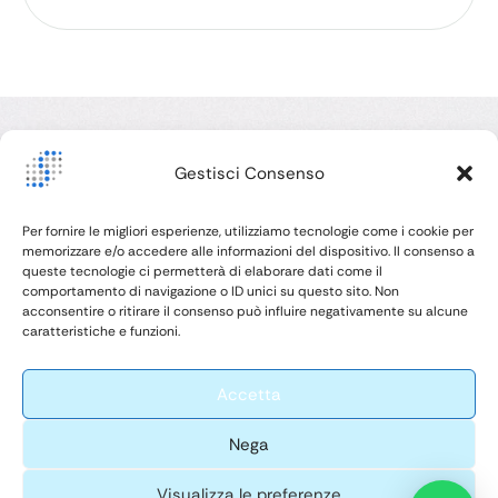
Vi
Gestisci Consenso
Mi
Ita
Siamo consapevoli di quanto la salute orale dei vostri
Per fornire le migliori esperienze, utilizziamo tecnologie come i cookie per
memorizzare e/o accedere alle informazioni del dispositivo. Il consenso a
clienti sia strettamente legata alla loro salute generale,
queste tecnologie ci permetterà di elaborare dati come il
alla fiducia che ripongono in voi e alla vostra
comportamento di navigazione o ID unici su questo sito. Non
professionalità, e siamo orgogliosi di coltivare un
acconsentire o ritirare il consenso può influire negativamente su alcune
P.
caratteristiche e funzioni.
ambiente sicuro in cui possiate sempre sentirvi a vostro
agio nel curarli nel miglior modo possibile.
Accetta
Nega
-
Silv
© 2026 -
Web design by
er
All Rights
Litech solutions
Visualizza le preferenze