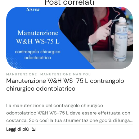
Post correlati
MANUTENZIONE
MANUTENZIONE MANIPOLI
Manutenzione W&H WS-75 L contrangolo
chirurgico odontoiatrico
La manutenzione del contrangolo chirurgico
odontoiatrico W&H WS-75 L deve essere effettuata con
costanza. Solo così la tua strumentazione godrà di lunga
vita. Ecco qui un video in cui Matilda ti insegnerà come
Leggi di più
procedere alla manutenzione in pochi, semplicissimi