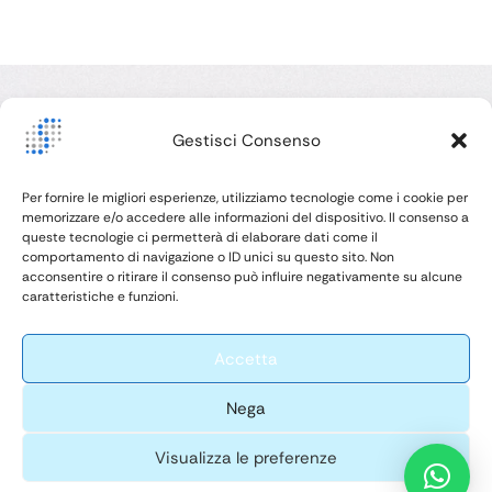
passi. Ovviamente, utilizza sempre le protezioni
individuali, cioè occhiali e guanti. Video Tutorial
Ricapitolando Innanzitutto, procedi a smontare …
Vi
Gestisci Consenso
Mi
Ita
Siamo consapevoli di quanto la salute orale dei vostri
Per fornire le migliori esperienze, utilizziamo tecnologie come i cookie per
memorizzare e/o accedere alle informazioni del dispositivo. Il consenso a
clienti sia strettamente legata alla loro salute generale,
queste tecnologie ci permetterà di elaborare dati come il
alla fiducia che ripongono in voi e alla vostra
comportamento di navigazione o ID unici su questo sito. Non
professionalità, e siamo orgogliosi di coltivare un
acconsentire o ritirare il consenso può influire negativamente su alcune
P.
caratteristiche e funzioni.
ambiente sicuro in cui possiate sempre sentirvi a vostro
agio nel curarli nel miglior modo possibile.
Accetta
Nega
-
Silv
© 2026 -
Web design by
er
All Rights
Litech solutions
Visualizza le preferenze
SN
Reserved
di Ludovico Izzo
C