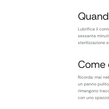
Quando
Lubrifica il con
sessanta minuti 
sterilizzazione 
Come d
Ricorda: mai ne
un panno pulito
rimangono tracc
con uno spazzol