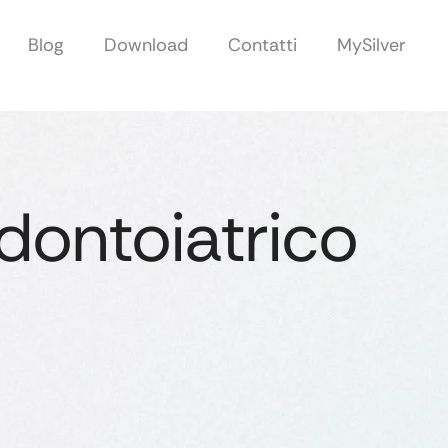
Blog
Download
Contatti
MySilver
dontoiatrico