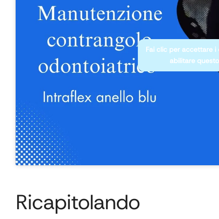
Fai clic per accettare i
abilitare quest
Ricapitolando