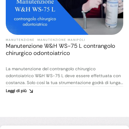
MANUTENZIONE
MANUTENZIONE MANIPOLI
Manutenzione W&H WS-75 L contrangolo
chirurgico odontoiatrico
La manutenzione del contrangolo chirurgico
odontoiatrico W&H WS-75 L deve essere effettuata con
costanza. Solo così la tua strumentazione godrà di lunga
vita. Ecco qui un video in cui Matilda ti insegnerà come
Leggi di più
procedere alla manutenzione in pochi, semplicissimi
passi. Ovviamente, utilizza sempre le protezioni
individuali, cioè occhiali e guanti. Video Tutorial
Ricapitolando Innanzitutto, procedi a smontare …